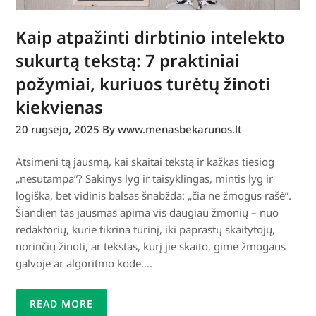
Kaip atpažinti dirbtinio intelekto
sukurtą tekstą: 7 praktiniai
požymiai, kuriuos turėtų žinoti
kiekvienas
20 rugsėjo, 2025
By www.menasbekarunos.lt
Atsimeni tą jausmą, kai skaitai tekstą ir kažkas tiesiog
„nesutampa”? Sakinys lyg ir taisyklingas, mintis lyg ir
logiška, bet vidinis balsas šnabžda: „čia ne žmogus rašė”.
Šiandien tas jausmas apima vis daugiau žmonių – nuo
redaktorių, kurie tikrina turinį, iki paprastų skaitytojų,
norinčių žinoti, ar tekstas, kurį jie skaito, gimė žmogaus
galvoje ar algoritmo kode….
READ MORE