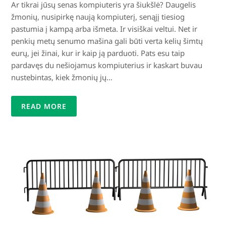
Ar tikrai jūsų senas kompiuteris yra šiukšlė? Daugelis
žmonių, nusipirkę naują kompiuterį, senąjį tiesiog
pastumia į kampą arba išmeta. Ir visiškai veltui. Net ir
penkių metų senumo mašina gali būti verta kelių šimtų
eurų, jei žinai, kur ir kaip ją parduoti. Pats esu taip
pardavęs du nešiojamus kompiuterius ir kaskart buvau
nustebintas, kiek žmonių jų…
READ MORE