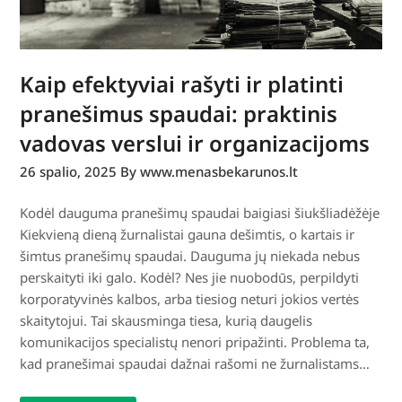
Kaip efektyviai rašyti ir platinti
pranešimus spaudai: praktinis
vadovas verslui ir organizacijoms
26 spalio, 2025
By www.menasbekarunos.lt
Kodėl dauguma pranešimų spaudai baigiasi šiukšliadėžėje
Kiekvieną dieną žurnalistai gauna dešimtis, o kartais ir
šimtus pranešimų spaudai. Dauguma jų niekada nebus
perskaityti iki galo. Kodėl? Nes jie nuobodūs, perpildyti
korporatyvinės kalbos, arba tiesiog neturi jokios vertės
skaitytojui. Tai skausminga tiesa, kurią daugelis
komunikacijos specialistų nenori pripažinti. Problema ta,
kad pranešimai spaudai dažnai rašomi ne žurnalistams…