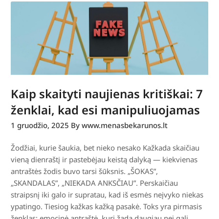
Kaip skaityti naujienas kritiškai: 7
ženklai, kad esi manipuliuojamas
1 gruodžio, 2025
By www.menasbekarunos.lt
Žodžiai, kurie šaukia, bet nieko nesako Kažkada skaičiau
vieną dienraštį ir pastebėjau keistą dalyką — kiekvienas
antraštės žodis buvo tarsi šūksnis. „ŠOKAS”,
„SKANDALAS”, „NIEKADA ANKSČIAU”. Perskaičiau
straipsnį iki galo ir supratau, kad iš esmės neįvyko niekas
ypatingo. Tiesiog kažkas kažką pasakė. Toks yra pirmasis
ženklas: emocinė antraštė, kuri žada daugiau nei gali