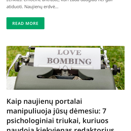
atiduoti. Naujienų erdvė…
READ MORE
Kaip naujienų portalai
manipuliuoja jūsų dėmesiu: 7
psichologiniai triukai, kuriuos
naudoja kiekvienas redaktorius