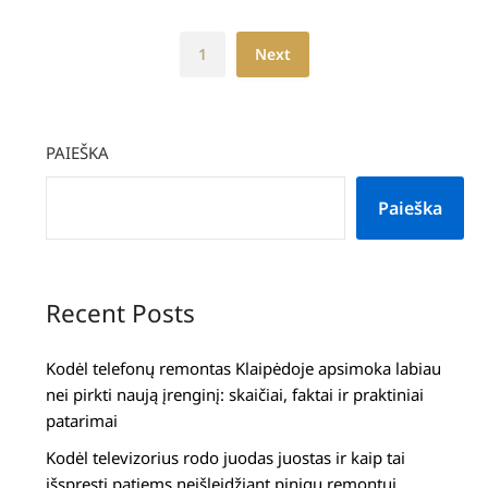
1
Next
PAIEŠKA
Paieška
Recent Posts
Kodėl telefonų remontas Klaipėdoje apsimoka labiau
nei pirkti naują įrenginį: skaičiai, faktai ir praktiniai
patarimai
Kodėl televizorius rodo juodas juostas ir kaip tai
išspręsti patiems neišleidžiant pinigų remontui