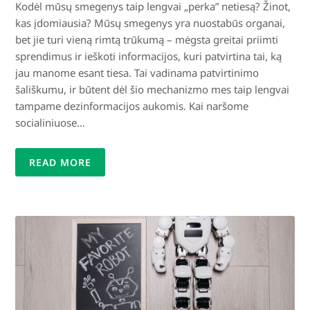
Kodėl mūsų smegenys taip lengvai „perka” netiesą? Žinot,
kas įdomiausia? Mūsų smegenys yra nuostabūs organai,
bet jie turi vieną rimtą trūkumą – mėgsta greitai priimti
sprendimus ir ieškoti informacijos, kuri patvirtina tai, ką
jau manome esant tiesa. Tai vadinama patvirtinimo
šališkumu, ir būtent dėl šio mechanizmo mes taip lengvai
tampame dezinformacijos aukomis. Kai naršome
socialiniuose…
READ MORE