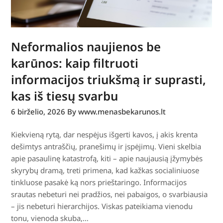
Neformalios naujienos be
karūnos: kaip filtruoti
informacijos triukšmą ir suprasti,
kas iš tiesų svarbu
6 birželio, 2026
By www.menasbekarunos.lt
Kiekvieną rytą, dar nespėjus išgerti kavos, į akis krenta
dešimtys antraščių, pranešimų ir įspėjimų. Vieni skelbia
apie pasaulinę katastrofą, kiti – apie naujausią įžymybės
skyrybų dramą, treti primena, kad kažkas socialiniuose
tinkluose pasakė ką nors prieštaringo. Informacijos
srautas nebeturi nei pradžios, nei pabaigos, o svarbiausia
– jis nebeturi hierarchijos. Viskas pateikiama vienodu
tonu, vienoda skuba,…