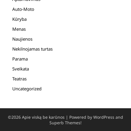
Auto-Moto
Kūryba
Menas
Naujienos
Nekilnojamas turtas
Parama
Sveikata
Teatras
Uncategorized
©2026 Apie viską be karūnos
| Powered by WordPress and
Superb Themes!