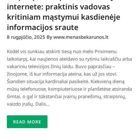
internete: praktinis vadovas
kritiniam mąstymui kasdienėje
informacijos sraute
8 rugpjūčio, 2025
By www.menasbekarunos.lt
Kodėl vis sunkiau atskirti tiesą nuo melo Prisimenu
laikotarpį, kai naujienos ateidavo su rytiniu laikraščiu arba
vakariniu televizijos žinių laidu. Buvo paprasčiau –
žinojome, iš kur informacija ateina, kas už jos stovi.
Šiandien situacija kardinaliai pasikeitė. Kiekvieną dieną
mūsų telefonuose, kompiuteriuose ir planšetėse atsiranda
šimtai, o gal ir tūkstančiai įvairių pranešimų, straipsnių,
vaizdo įrašų. Dalis…
READ MORE