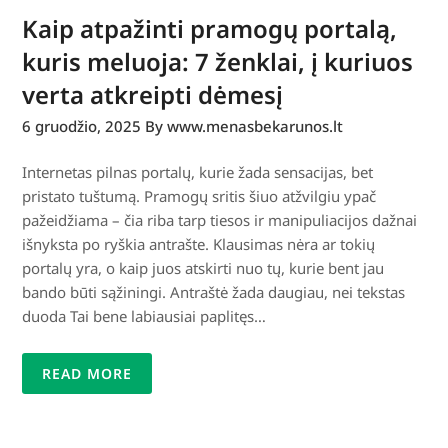
Kaip atpažinti pramogų portalą,
kuris meluoja: 7 ženklai, į kuriuos
verta atkreipti dėmesį
6 gruodžio, 2025
By www.menasbekarunos.lt
Internetas pilnas portalų, kurie žada sensacijas, bet
pristato tuštumą. Pramogų sritis šiuo atžvilgiu ypač
pažeidžiama – čia riba tarp tiesos ir manipuliacijos dažnai
išnyksta po ryškia antrašte. Klausimas nėra ar tokių
portalų yra, o kaip juos atskirti nuo tų, kurie bent jau
bando būti sąžiningi. Antraštė žada daugiau, nei tekstas
duoda Tai bene labiausiai paplitęs…
READ MORE