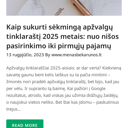
Kaip sukurti sėkmingą apžvalgų
tinklaraštį 2025 metais: nuo nišos
pasirinkimo iki pirmųjų pajamų
13 rugpjūčio, 2023
By www.menasbekarunos.lt
Apžvalgų tinklaraščiai 2025-aisiais: ar dar verta? Kiekvieną
savaitę gaunu bent kelis laiškus su ta pačia mintimi –
žmonės nori pradėti apžvalgų tinklaraštį, bet bijo, kad jau
per vėlu. Ir suprantu tą baimę. Kai pažiūri į Google
rezultatus, atrodo, kad viskas jau užimta didžiųjų žaidėjų,
o naujokui vietos neliko. Bet štai kas įdomu – paskutinius
trejus…
READ MORE