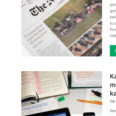
por
gre
kei
tu 
Pro
nie
Ka
ma
ka
14 
Nem