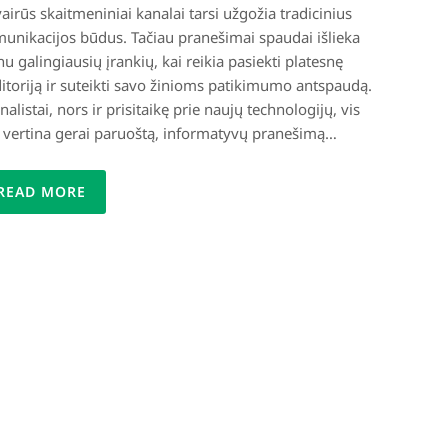
įvairūs skaitmeniniai kanalai tarsi užgožia tradicinius
unikacijos būdus. Tačiau pranešimai spaudai išlieka
nu galingiausių įrankių, kai reikia pasiekti platesnę
itoriją ir suteikti savo žinioms patikimumo antspaudą.
nalistai, nors ir prisitaikę prie naujų technologijų, vis
 vertina gerai paruoštą, informatyvų pranešimą…
READ MORE