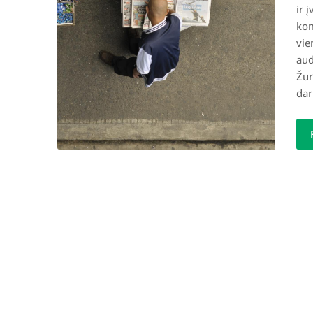
ir 
kom
vie
aud
Žur
dar