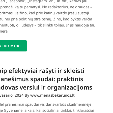
dari „Facebook”, „Instagram” ar „TikTok”, kažkas jau
prendė, ką tu pamatysi. Ne redaktorius, ne draugas –
oritmas. Jis žino, kad prie katinų vaizdo įrašų sustoji
iau nei prie politinių straipsnių. Žino, kad pyktis verčia
entuoti, o liūdesys – tik slinkti toliau. Ir jis naudoja tai.
 nėra…
READ MORE
ip efektyviai rašyti ir skleisti
anešimus spaudai: praktinis
dovas verslui ir organizacijoms
vasario, 2024
By www.menasbekarunos.lt
ėl pranešimai spaudai vis dar svarbūs skaitmeninėje
je Gyvename laikais, kai socialiniai tinklai, tinklaraščiai