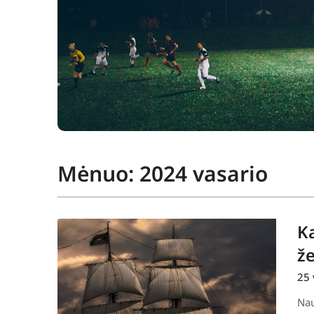
Mėnuo:
2024 vasario
Ka
že
25 
Nau