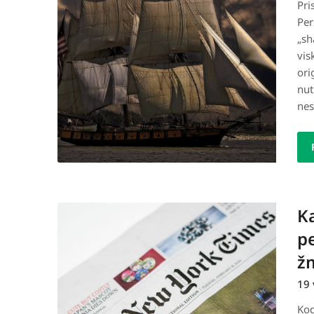
Pri
Per
„sh
vis
ori
nut
ne
Ka
pe
žm
19 
Kod