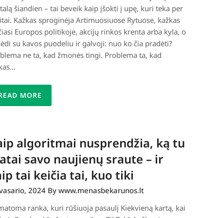
talą šiandien – tai beveik kaip įšokti į upę, kuri teka per
itai. Kažkas sproginėja Artimuosiuose Rytuose, kažkas
čiasi Europos politikoje, akcijų rinkos krenta arba kyla, o
sėdi su kavos puodeliu ir galvoji: nuo ko čia pradėti?
blema ne ta, kad žmonės tingi. Problema ta, kad
kas…
READ MORE
ip algoritmai nusprendžia, ką tu
tai savo naujienų sraute – ir
ip tai keičia tai, kuo tiki
vasario, 2024
By www.menasbekarunos.lt
atoma ranka, kuri rūšiuoja pasaulį Kiekvieną kartą, kai