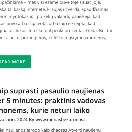
sipažinkime – mes visi esame buvę toje situacijoje.
skaitai kažką internete, kraujas užverda, spaudžiamas
are” mygtukas ir… po kelių valandų paaiškėja, kad
kas buvo arba išgalvota, arba taip iškreipta, kad
ginalios tiesos ten liko gal penki procentai. Gėda. Bet tai
inka net ir protingiems, kritiško mąstymo žmonėms,
s…
READ MORE
ip suprasti pasaulio naujienas
r 5 minutes: praktinis vadovas
onėms, kurie neturi laiko
vasario, 2024
By www.menasbekarunos.lt
ėl naujienos atrodo kaip chaosas Atverti naujienų