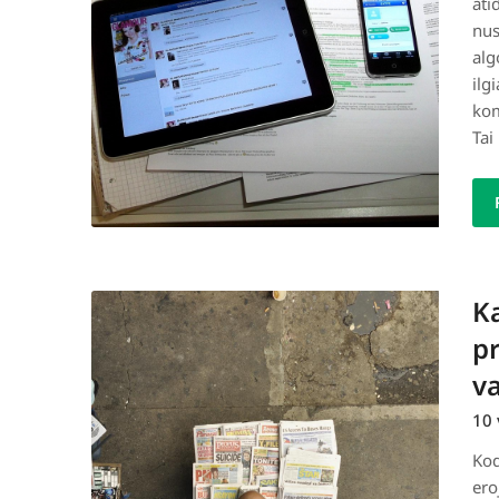
ati
nus
alg
ilg
kom
Tai
Ka
pr
va
10 
Kod
ero