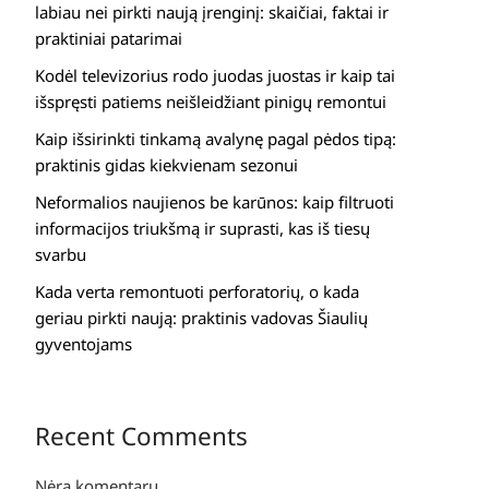
labiau nei pirkti naują įrenginį: skaičiai, faktai ir
praktiniai patarimai
Kodėl televizorius rodo juodas juostas ir kaip tai
išspręsti patiems neišleidžiant pinigų remontui
Kaip išsirinkti tinkamą avalynę pagal pėdos tipą:
praktinis gidas kiekvienam sezonui
Neformalios naujienos be karūnos: kaip filtruoti
informacijos triukšmą ir suprasti, kas iš tiesų
svarbu
Kada verta remontuoti perforatorių, o kada
geriau pirkti naują: praktinis vadovas Šiaulių
gyventojams
Recent Comments
Nėra komentarų.