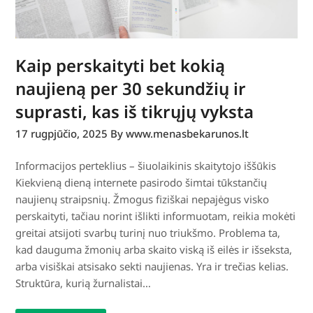
Kaip perskaityti bet kokią
naujieną per 30 sekundžių ir
suprasti, kas iš tikrųjų vyksta
17 rugpjūčio, 2025
By www.menasbekarunos.lt
Informacijos perteklius – šiuolaikinis skaitytojo iššūkis
Kiekvieną dieną internete pasirodo šimtai tūkstančių
naujienų straipsnių. Žmogus fiziškai nepajėgus visko
perskaityti, tačiau norint išlikti informuotam, reikia mokėti
greitai atsijoti svarbų turinį nuo triukšmo. Problema ta,
kad dauguma žmonių arba skaito viską iš eilės ir išseksta,
arba visiškai atsisako sekti naujienas. Yra ir trečias kelias.
Struktūra, kurią žurnalistai…