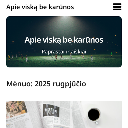
Apie viską be karūnos
Apie viską be karūnos
Paprastai ir aiškiai
Mėnuo:
2025 rugpjūčio