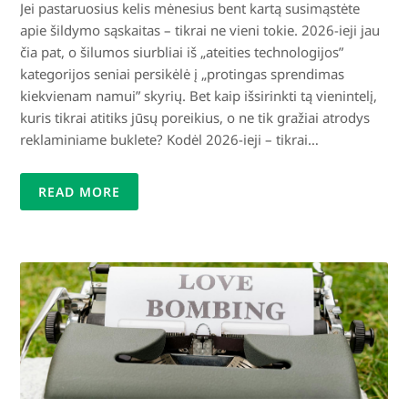
Jei pastaruosius kelis mėnesius bent kartą susimąstėte
apie šildymo sąskaitas – tikrai ne vieni tokie. 2026-ieji jau
čia pat, o šilumos siurbliai iš „ateities technologijos”
kategorijos seniai persikėlė į „protingas sprendimas
kiekvienam namui” skyrių. Bet kaip išsirinkti tą vienintelį,
kuris tikrai atitiks jūsų poreikius, o ne tik gražiai atrodys
reklaminiame bukletе? Kodėl 2026-ieji – tikrai…
READ MORE