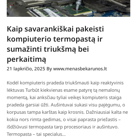
Kaip savarankiškai pakeisti
kompiuterio termopastą ir
sumažinti triukšmą bei
perkaitimą
21 lapkričio, 2025
By www.menasbekarunos.lt
Kodėl kompiuteris pradeda triukšmauti kaip reaktyvinis
lėktuvas Turbūt kiekvienas esame patyrę tą nemalonų
momentą, kai anksčiau tyliai veikęs kompiuteris staiga
pradeda garsiai ūžti. Aušintuvai sukasi visu pajėgumu, o
korpusas tampa karštas kaip krosnis. Dažniausiai kalta ne
kokia nors rimta gedimas, o visai paprasta priežastis –
išdžiūvusi termopasta tarp procesoriaus ir aušintuvo.
Termopasta – tai specialus…