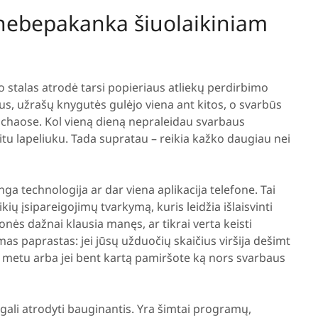
i nebepakanka šiuolaikiniam
 stalas atrodė tarsi popieriaus atliekų perdirbimo
us, užrašų knygutės gulėjo viena ant kitos, o svarbūs
 chaose. Kol vieną dieną nepraleidau svarbaus
kitu lapeliuku. Tada supratau – reikia kažko daugiau nei
a technologija ar dar viena aplikacija telefone. Tai
aikių įsipareigojimų tvarkymą, kuris leidžia išlaisvinti
nės dažnai klausia manęs, ar tikrai verta keisti
s paprastas: jei jūsų užduočių skaičius viršija dešimt
enu metu arba jei bent kartą pamiršote ką nors svarbaus
gali atrodyti bauginantis. Yra šimtai programų,