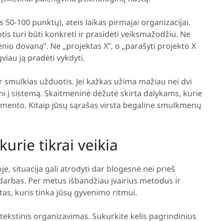
s 50-100 punktų), ateis laikas pirmajai organizacijai.
is turi būti konkreti ir prasidėti veiksmažodžiu. Ne
io dovaną”. Ne „projektas X”, o „parašyti projekto X
viau ją pradėti vykdyti.
 smulkias užduotis. Jei kažkas užima mažiau nei dvi
mi į sistemą. Skaitmeninė dėžutė skirta dalykams, kurie
omento. Kitaip jūsų sąrašas virsta begaline smulkmenų
urie tikrai veikia
e, situacija gali atrodyti dar blogesnė nei prieš
darbas. Per metus išbandžiau įvairius metodus ir
tas, kuris tinka jūsų gyvenimo ritmui.
ekstinis organizavimas. Sukurkite kelis pagrindinius