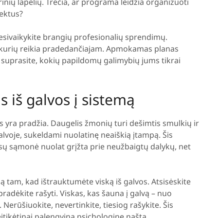
rinių lapelių. Trečia, ar programa leidžia organizuoti
jektus?
nesivaikykite brangių profesionalių sprendimų.
, kurių reikia pradedančiajam. Apmokamas planas
ir suprasite, kokių papildomų galimybių jums tikrai
s iš galvos į sistemą
 yra pradžia. Daugelis žmonių turi dešimtis smulkių ir
alvoje, sukeldami nuolatinę neaiškią įtampą. Šis
ūsų sąmonė nuolat grįžta prie neužbaigtų dalykų, net
ą tam, kad ištrauktumėte viską iš galvos. Atsisėskite
radėkite rašyti. Viskas, kas šauna į galvą – nuo
 Nerūšiuokite, nevertinkite, tiesiog rašykite. Šis
įtikėtinai palengvina psichologinę naštą.