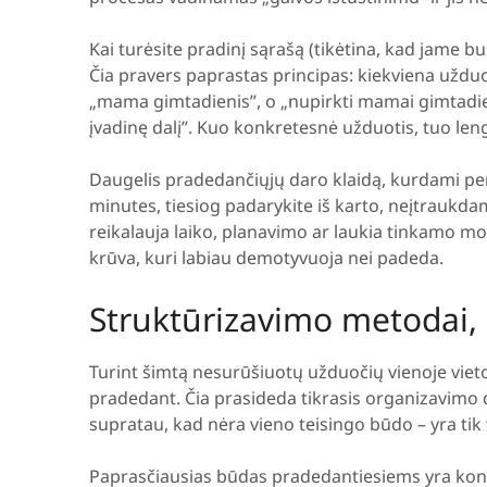
Kai turėsite pradinį sąrašą (tikėtina, kad jame bu
Čia pravers paprastas principas: kiekviena užduot
„mama gimtadienis”, o „nupirkti mamai gimtadien
įvadinę dalį”. Kuo konkretesnė užduotis, tuo leng
Daugelis pradedančiųjų daro klaidą, kurdami per
minutes, tiesiog padarykite iš karto, neįtraukda
reikalauja laiko, planavimo ar laukia tinkamo m
krūva, kuri labiau demotyvuoja nei padeda.
Struktūrizavimo metodai, k
Turint šimtą nesurūšiuotų užduočių vienoje vietoj
pradedant. Čia prasideda tikrasis organizavimo 
supratau, kad nėra vieno teisingo būdo – yra tik 
Paprasčiausias būdas pradedantiesiems yra kont