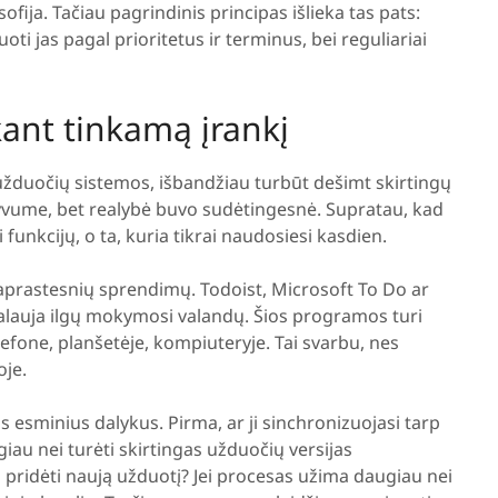
ofija. Tačiau pagrindinis principas išlieka tas pats:
uoti jas pagal prioritetus ir terminus, bei reguliariai
kant tinkamą įrankį
 užduočių sistemos, išbandžiau turbūt dešimt skirtingų
yvume, bet realybė buvo sudėtingesnė. Supratau, kad
funkcijų, o ta, kuria tikrai naudosiesi kasdien.
rastesnių sprendimų. Todoist, Microsoft To Do ar
kalauja ilgų mokymosi valandų. Šios programos turi
elefone, planšetėje, kompiuteryje. Tai svarbu, nes
oje.
s esminius dalykus. Pirma, ar ji sinchronizuojasi tarp
iau nei turėti skirtingas užduočių versijas
ai pridėti naują užduotį? Jei procesas užima daugiau nei