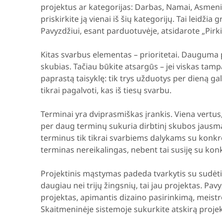
projektus ar kategorijas: Darbas, Namai, Asmenini
priskirkite ją vienai iš šių kategorijų. Tai leidžia g
Pavyzdžiui, esant parduotuvėje, atsidarote „Pirki
Kitas svarbus elementas – prioritetai. Dauguma 
skubias. Tačiau būkite atsargūs – jei viskas tamp
paprastą taisyklę: tik trys užduotys per dieną gal
tikrai pagalvoti, kas iš tiesų svarbu.
Terminai yra dviprasmiškas įrankis. Viena vertus, 
per daug terminų sukuria dirbtinį skubos jausmą
terminus tik tikrai svarbiems dalykams su konkr
terminas nereikalingas, nebent tai susiję su konk
Projektinis mąstymas padeda tvarkytis su sudėting
daugiau nei trijų žingsnių, tai jau projektas. Pav
projektas, apimantis dizaino pasirinkimą, meist
Skaitmeninėje sistemoje sukurkite atskirą projek