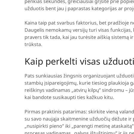
penkias sekundes, greičiausiai grįšite prie popie
užduotis bent jau į paprastas kategorijas ar pro
Kaina taip pat svarbus faktorius, bet pradžioje 
Daugelis nemokamų versijų turi visas funkcijas
pravers tik tada, kai jau turėsite aiškią sistemą 
trūksta.
Kaip perkelti visas užduoti
Pats sunkiausias žingsnis organizuojant užduotis
stambių įsipareigojimų, kurie tiesiog plaukioja g
reiškinys vadinamas „atvirų kilpų” sindromu – j
kai bandote susikaupti ties kažkuo kitu.
Pirmas praktinis patarimas: skirkite vieną valand
su savo naująja skaitmenine užduočių dėžute ir p
„nusipirkti pieno” iki „parengti metinę ataskaitą”.
procesas vadinamas „galvos ištuštinimu” ir jis ne