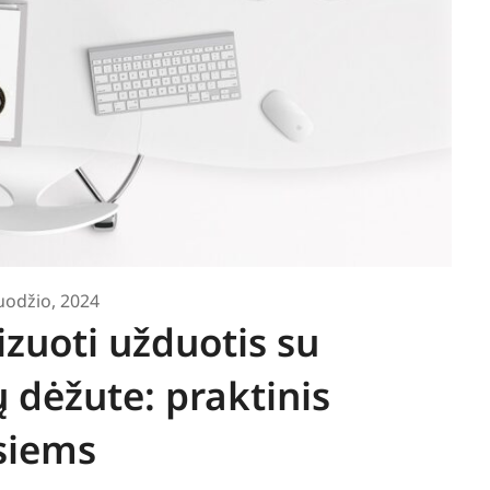
uodžio, 2024
izuoti užduotis su
 dėžute: praktinis
siems