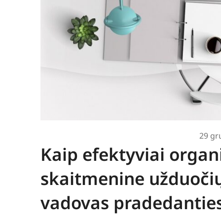
29 gr
Kaip efektyviai organ
skaitmenine užduočių
vadovas pradedantie