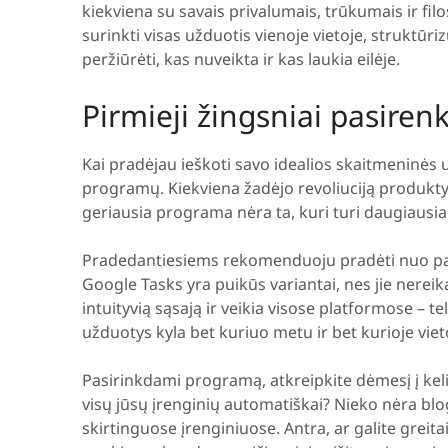
kiekviena su savais privalumais, trūkumais ir filos
surinkti visas užduotis vienoje vietoje, struktūriz
peržiūrėti, kas nuveikta ir kas laukia eilėje.
Pirmieji žingsniai pasiren
Kai pradėjau ieškoti savo idealios skaitmeninės
programų. Kiekviena žadėjo revoliuciją produkt
geriausia programa nėra ta, kuri turi daugiausiai 
Pradedantiesiems rekomenduoju pradėti nuo pap
Google Tasks yra puikūs variantai, nes jie nerei
intuityvią sąsają ir veikia visose platformose – t
užduotys kyla bet kuriuo metu ir bet kurioje viet
Pasirinkdami programą, atkreipkite dėmesį į keli
visų jūsų įrenginių automatiškai? Nieko nėra blog
skirtinguose įrenginiuose. Antra, ar galite greit