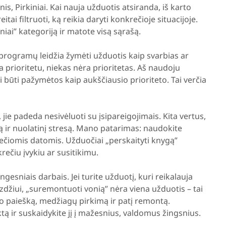
s, Pirkiniai. Kai nauja užduotis atsiranda, iš karto
reitai filtruoti, ką reikia daryti konkrečioje situacijoje.
niai” kategoriją ir matote visą sąrašą.
programų leidžia žymėti užduotis kaip svarbias ar
a prioritetu, niekas nėra prioritetas. Aš naudoju
i būti pažymėtos kaip aukščiausio prioriteto. Tai verčia
jie padeda nesivėluoti su įsipareigojimais. Kita vertus,
 ir nuolatinį stresą. Mano patarimas: naudokite
ečiomis datomis. Užduočiai „perskaityti knygą”
rečiu įvykiu ar susitikimu.
esniais darbais. Jei turite užduotį, kuri reikalauja
yzdžiui, „suremontuoti vonią” nėra viena užduotis – tai
ro paiešką, medžiagų pirkimą ir patį remontą.
tą ir suskaidykite jį į mažesnius, valdomus žingsnius.