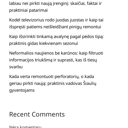
labiau nei pirkti naują įrenginį: skaičiai, faktai ir
praktiniai patarimai
Kodėl televizorius rodo juodas juostas ir kaip tai
išspręsti patiems neišleidžiant pinigų remontui
Kaip išsirinkti tinkamą avalynę pagal pėdos tipą:
praktinis gidas kiekvienam sezonui
Neformalios naujienos be karūnos: kaip filtruoti
informacijos triukšmą ir suprasti, kas iš tiesų
svarbu
Kada verta remontuoti perforatorių, o kada
geriau pirkti naują: praktinis vadovas Šiaulių
gyventojams
Recent Comments
Nėra komentarų.