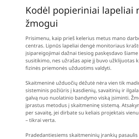
Kodėl popieriniai lapelia
žmogui
Prisimenu, kaip prieš kelerius metus mano darbo
centras. Lipnūs lapeliai dengė monitoriaus krašt
įsipareigojimai dažnai tiesiog paskęsdavo šiame
susitikimo, nes užrašas apie jį buvo užklijuotas 
fizinės priemonės užduotims valdyti.
Skaitmeninė užduočių dėžutė nėra vien tik mading
sisteminis požiūris į kasdienių, savaitinių ir ilgal
galvą nuo nuolatinio bandymo viską įsiminti. Žmo
įprastus metodus į skaitmeninę sistemą. Atsakyma
per savaitę, jei dirbate su keliais projektais vi
– tikrai verta.
Pradedantiesiems skaitmeninių įrankių pasaulis 