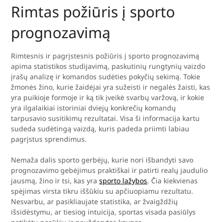
Rimtas požiūris į sporto
prognozavimą
Rimtesnis ir pagrįstesnis požiūris į sporto prognozavimą
apima statistikos studijavimą, paskutinių rungtynių vaizdo
įrašų analizę ir komandos sudėties pokyčių sekimą. Tokie
žmonės žino, kurie žaidėjai yra sužeisti ir negalės žaisti, kas
yra puikioje formoje ir ką tik įveikė svarbų varžovą, ir kokie
yra ilgalaikiai istoriniai dviejų konkrečių komandų
tarpusavio susitikimų rezultatai. Visa ši informacija kartu
sudeda sudėtingą vaizdą, kuris padeda priimti labiau
pagrįstus sprendimus.
Nemaža dalis sporto gerbėjų, kurie nori išbandyti savo
prognozavimo gebėjimus praktiškai ir patirti realų jaudulio
jausmą, žino ir tsi, kas yra
sporto lažybos
. Čia kiekvienas
spėjimas virsta tikru iššūkiu su apčiuopiamu rezultatu.
Nesvarbu, ar pasikliaujate statistika, ar žvaigždžių
išsidėstymu, ar tiesiog intuicija, sportas visada pasiūlys