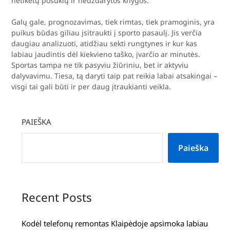
netikėtų posūkių ir neuždarytos knygos.
Galų gale, prognozavimas, tiek rimtas, tiek pramoginis, yra
puikus būdas giliau įsitraukti į sporto pasaulį. Jis verčia
daugiau analizuoti, atidžiau sekti rungtynes ir kur kas
labiau jaudintis dėl kiekvieno taško, įvarčio ar minutės.
Sportas tampa ne tik pasyviu žiūriniu, bet ir aktyviu
dalyvavimu. Tiesa, tą daryti taip pat reikia labai atsakingai –
visgi tai gali būti ir per daug įtraukianti veikla.
PAIEŠKA
Paieška
Recent Posts
Kodėl telefonų remontas Klaipėdoje apsimoka labiau